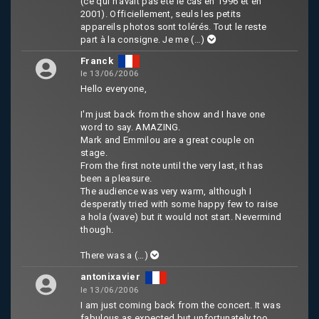
(ce qui n’avait pas été le cas en 1996 et en
2001). Officiellement, seuls les petits
appareils photos sont tolérés. Tout le reste
part à la consigne. Je me
(…)
Franck
le 13/06/2006
Hello everyone,
I'm just back from the show and I have one
word to say. AMAZING.
Mark and Emmilou are a great couple on
stage.
From the first note until the very last, it has
been a pleasure.
The audience was very warm, although I
desperatly tried with some happy few to raise
a hola (wave) but it would not start. Nevermind
though.
There was a
(…)
antonixavier
le 13/06/2006
I am just coming back from the concert. It was
fabulous as expected but unfortunately too