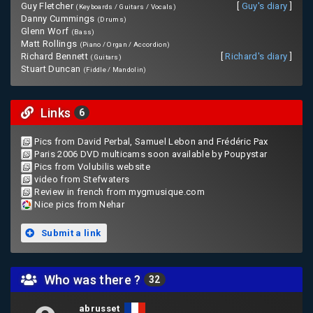
Guy Fletcher
[
Guy's diary
]
(Keyboards / Guitars / Vocals)
Danny Cummings
(Drums)
Glenn Worf
(Bass)
Matt Rollings
(Piano / Organ / Accordion)
Richard Bennett
[
Richard's diary
]
(Guitars)
Stuart Duncan
(Fiddle / Mandolin)
Links
6
Pics from David Perbal, Samuel Lebon and Frédéric Pax
Paris 2006 DVD multicams soon available by Poupystar
Pics from Volubilis website
video from Stefwaters
Review in french from mygmusique.com
Nice pics from Nehar
Submit a link
Who was there ?
32
abrusset