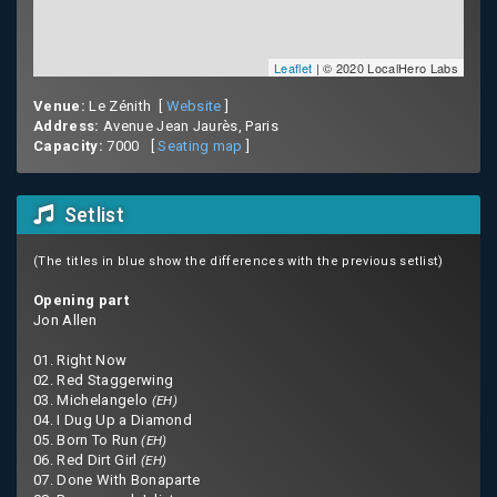
Leaflet
| © 2020 LocalHero Labs
Venue:
Le Zénith [
Website
]
Address:
Avenue Jean Jaurès, Paris
Capacity:
7000 [
Seating map
]
Setlist
(The titles in blue show the differences with the previous setlist)
Opening part
Jon Allen
01. Right Now
02. Red Staggerwing
03. Michelangelo
(EH)
04. I Dug Up a Diamond
05. Born To Run
(EH)
06. Red Dirt Girl
(EH)
07. Done With Bonaparte