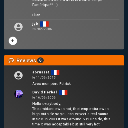
l'amérique!!! :-)
Elian
jyb
20/02/2006
Reviews
6
abrusset
le 11/06/2013
Avec mon père Patrick
David Perbal
le 16/06/2006
Hello everybody,
The ambiance was hot, the temperature was
high outside so you can expect a real sauna
inside. In 2001 it was around 50°C inside, this
time it was acceptable but still very hot