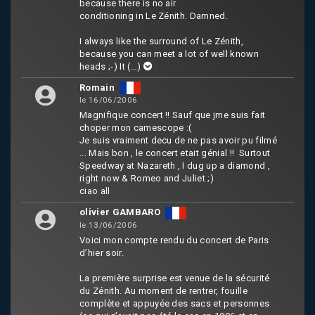
because there is no air
conditioning in Le Zénith. Damned.
I always like the surround of Le Zénith,
because you can meet a lot of well known
heads ;-) It
(…)
Romain
le 16/06/2006
Magnifique concert !! Sauf que jme suis fait
choper mon camescope :(
Je suis vraiment decu de ne pas avoir pu filmé
... Mais bon , le concert etait génial !! Surtout
Speedway at Nazareth , I dug up a diamond ,
right now & Romeo and Juliet ;)
ciao all
olivier GAMBARO
le 13/06/2006
Voici mon compte rendu du concert de Paris
d’hier soir.
La première surprise est venue de la sécurité
du Zénith. Au moment de rentrer, fouille
complète et appuyée des sacs et personnes