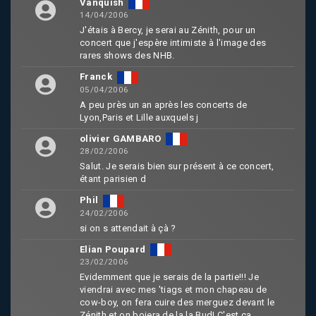
Vanquish
14/04/2006
J'étais à Bercy, je serai au Zénith, pour un
concert que j'espère intimiste à l'image des
rares shows des NHB.
Franck
05/04/2006
A peu près un an après les concerts de
Lyon,Paris et Lille auxquels j
olivier GAMBARO
28/02/2006
Salut. Je serais bien sur présent à ce concert,
étant parisien d
Phil
24/02/2006
si on s attendait à çà ?
Elian Poupard
23/02/2006
Evidemment que je serais de la partie!!! Je
viendrai avec mes 'tiags et mon chapeau de
cow-boy, on fera cuire des merguez devant le
Zénith et on boiera de la la Bud! C'est ça