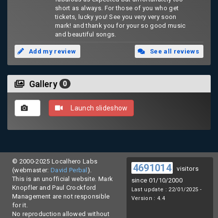
short as always. For those of you who get
tickets, lucky you! See you very very soon
mark! and thank you for your so good music
and beautiful songs.
Add my review
See all reviews
Gallery
0
Launch slideshow
© 2000-2025 Localhero Labs
4691014
visitors
(webmaster:
David Perbal
).
This is an unofficial website. Mark
since 01/10/2000
Knopfler and Paul Crockford
Last update : 22/01/2025 -
Management are not responsible
Version : 4.4
for it.
No reproduction allowed without