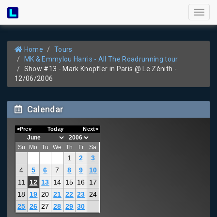
Toggl
naviga
Home
Tours
MK & Emmylou Harris - All The Roadrunning tour
Show #13 - Mark Knopfler in Paris @ Le Zénith -
12/06/2006
Calendar
<Prev
Today
Next>
Su
Mo
Tu
We
Th
Fr
Sa
1
2
3
4
5
6
7
8
9
10
11
12
13
14
15
16
17
18
19
20
21
22
23
24
25
26
27
28
29
30