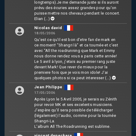
longtemps).Je me demande juste si ils auront
prévu des écuries assez grandes pour qu'on
puisse mettre nos chevaux pendant le concert.
Elian
(…)
Nicolas david
18/05/2006
Qu'est ce qu'il est bon d'etre fan de mark en
ce moment! "Shangri là" et ca tournée et c'est
avec "All the roadrunning que Mark et Emmy
nous donne rendez vous a paris cette année!
Le 5 avril à lyon, j'etais au premier rang juste
devant Mark! Que rever de mieux pour la
premiere fois que je vois mon idole! J'ai
quelques photos si ca peut interesser
(…)
Jean Philippe
17/05/2006
Après Lyon le 5 Avril 2005, je serais au Zénith
pour revoir MK et ses excelents musiciens.
J'espère qu'il sera possible de télécharger
(légalement) l'audio, comme pour la tournée
Shangri-La.
L'album All The Roadrunning est sublime.
vincent deneckere