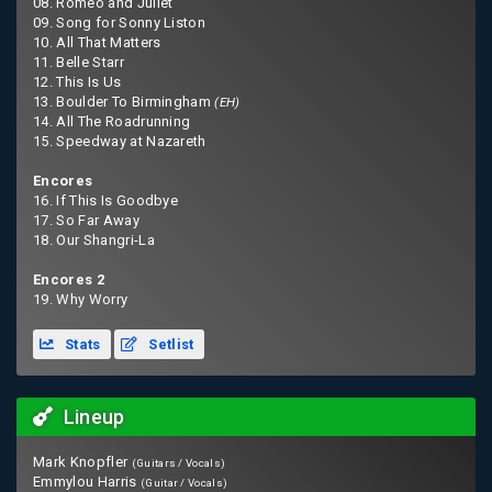
08. Romeo and Juliet
09. Song for Sonny Liston
10. All That Matters
11. Belle Starr
12. This Is Us
13. Boulder To Birmingham
(EH)
14. All The Roadrunning
15. Speedway at Nazareth
Encores
16. If This Is Goodbye
17. So Far Away
18. Our Shangri-La
Encores 2
19. Why Worry
Stats
Setlist
Lineup
Mark Knopfler
(Guitars / Vocals)
Emmylou Harris
(Guitar / Vocals)