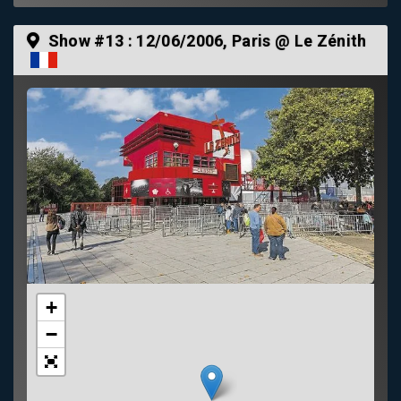
Show #13 :
12/06/2006
, Paris @ Le Zénith
+
−