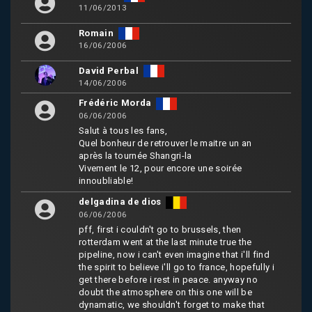
11/06/2013
Romain
16/06/2006
David Perbal
14/06/2006
Frédéric Morda
06/06/2006
Salut à tous les fans,
Quel bonheur de retrouver le maitre un an
après la tournée Shangri-la
Vivement le 12, pour encore une soirée
innoubliable!
delgadina de dios
06/06/2006
pff, first i couldn't go to brussels, then
rotterdam went at the last minute true the
pipeline, now i can't even imagine that i'll find
the spirit to believe i'll go to france, hopefully i
get there before i rest in peace. anyway no
doubt the atmosphere on this one will be
dynamatic, we shouldn't forget to make that