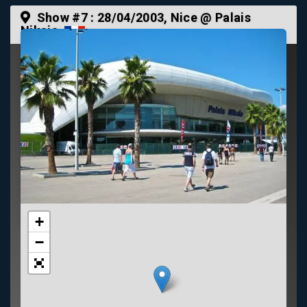
Show #7 :
28/04/2003
, Nice @ Palais
Nikaia
+
−