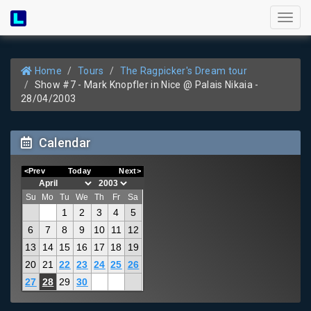
Toggl
naviga
Home
Tours
The Ragpicker's Dream tour
Show #7 - Mark Knopfler in Nice @ Palais Nikaia -
28/04/2003
Calendar
<Prev
Today
Next>
Su
Mo
Tu
We
Th
Fr
Sa
1
2
3
4
5
6
7
8
9
10
11
12
13
14
15
16
17
18
19
20
21
22
23
24
25
26
27
28
29
30