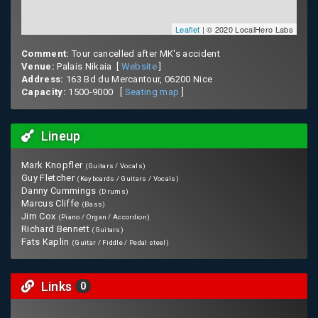
Leaflet
| © 2020 LocalHero Labs
Comment:
Tour cancelled after MK's accident
Venue:
Palais Nikaia [
Website
]
Address:
163 Bd du Mercantour, 06200 Nice
Capacity:
1500-9000 [
Seating map
]
Lineup
Mark Knopfler
(Guitars / Vocals)
Guy Fletcher
(Keyboards / Guitars / Vocals)
Danny Cummings
(Drums)
Marcus Cliffe
(Bass)
Jim Cox
(Piano / Organ / Accordion)
Richard Bennett
(Guitars)
Fats Kaplin
(Guitar / Fiddle / Pedal steel)
Links
0