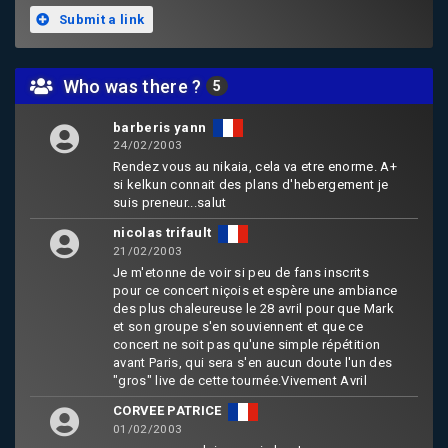
Submit a link
Who was there ?
5
barberis yann
24/02/2003
Rendez vous au nikaia, cela va etre enorme. A+
si kelkun connait des plans d'hebergement je
suis preneur...salut
nicolas trifault
21/02/2003
Je m'etonne de voir si peu de fans inscrits
pour ce concert niçois et espère une ambiance
des plus chaleureuse le 28 avril pour que Mark
et son groupe s'en souviennent et que ce
concert ne soit pas qu'une simple répétition
avant Paris, qui sera s'en aucun doute l'un des
"gros" live de cette tournée.Vivement Avril
CORVEE PATRICE
01/02/2003