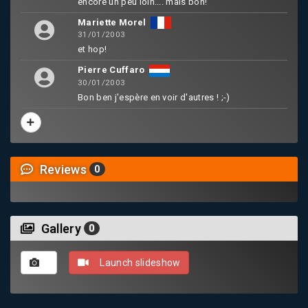
encore un peu loin.... mais bon!
Mariette Morel
31/01/2003
et hop!
Pierre Cuffaro
30/01/2003
Bon ben j'espère en voir d'autres ! ;-)
Reviews
0
Gallery
0
Launch slideshow