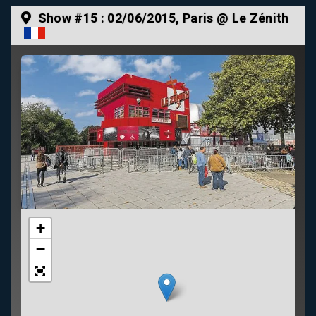
Show #15 :
02/06/2015
, Paris @ Le Zénith
+
−