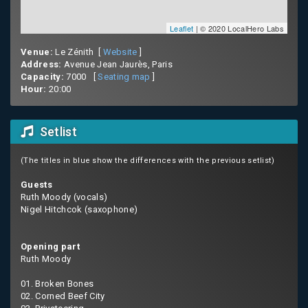
Leaflet
| © 2020 LocalHero Labs
Venue:
Le Zénith [
Website
]
Address:
Avenue Jean Jaurès, Paris
Capacity:
7000 [
Seating map
]
Hour:
20:00
Setlist
(The titles in blue show the differences with the previous setlist)
Guests
Ruth Moody (vocals)
Nigel Hitchcok (saxophone)
Opening part
Ruth Moody
01. Broken Bones
02. Corned Beef City