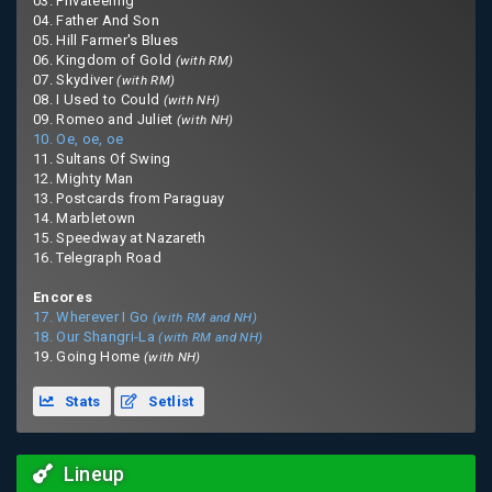
03. Privateering
04. Father And Son
05. Hill Farmer's Blues
06. Kingdom of Gold
(with RM)
07. Skydiver
(with RM)
08. I Used to Could
(with NH)
09. Romeo and Juliet
(with NH)
10. Oe, oe, oe
11. Sultans Of Swing
12. Mighty Man
13. Postcards from Paraguay
14. Marbletown
15. Speedway at Nazareth
16. Telegraph Road
Encores
17. Wherever I Go
(with RM and NH)
18. Our Shangri-La
(with RM and NH)
19. Going Home
(with NH)
Stats
Setlist
Lineup