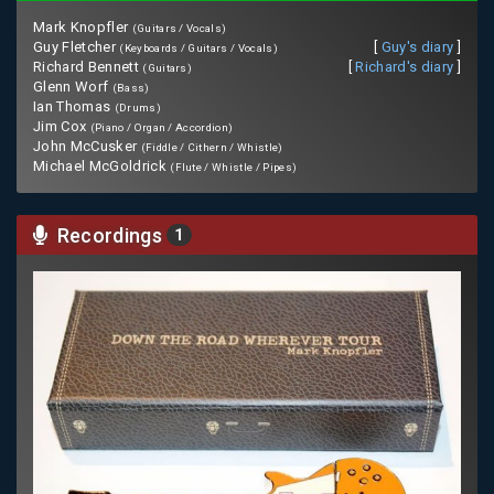
Mark Knopfler
(Guitars / Vocals)
Guy Fletcher
[
Guy's diary
]
(Keyboards / Guitars / Vocals)
Richard Bennett
[
Richard's diary
]
(Guitars)
Glenn Worf
(Bass)
Ian Thomas
(Drums)
Jim Cox
(Piano / Organ / Accordion)
John McCusker
(Fiddle / Cithern / Whistle)
Michael McGoldrick
(Flute / Whistle / Pipes)
Recordings
1