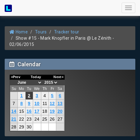
Toggl
naviga
Home
Tours
Tracker tour
Show #15 - Mark Knopfler in Paris @ Le Zénith -
02/06/2015
Calendar
<Prev
Today
Next>
Su
Mo
Tu
We
Th
Fr
Sa
1
2
3
4
5
6
7
8
9
10
11
12
13
14
15
16
17
18
19
20
21
22
23
24
25
26
27
28
29
30